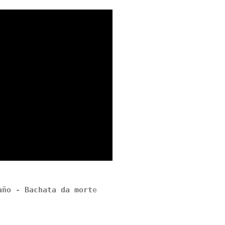
año - Bachata da mort
e